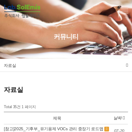
커뮤니티
자료실
자료실
Total 35건
1 페이지
날짜
제목
[참고]2025_기후부_유기용제 VOCs 관리 중장기 로드맵
07-20