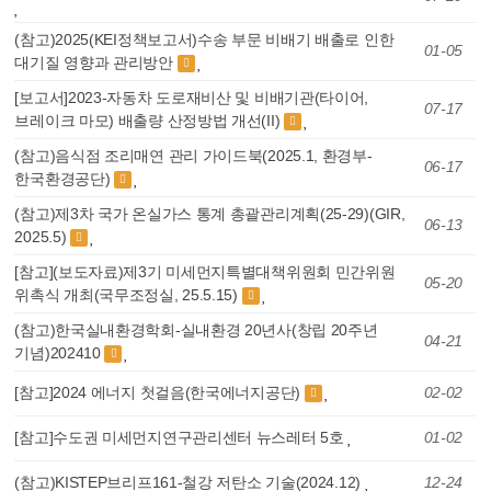
(참고)2025(KEI정책보고서)수송 부문 비배기 배출로 인한
01-05
대기질 영향과 관리방안
[보고서]2023-자동차 도로재비산 및 비배기관(타이어,
07-17
브레이크 마모) 배출량 산정방법 개선(II)
(참고)음식점 조리매연 관리 가이드북(2025.1, 환경부-
06-17
한국환경공단)
(참고)제3차 국가 온실가스 통계 총괄관리계획(25-29)(GIR,
06-13
2025.5)
[참고](보도자료)제3기 미세먼지특별대책위원회 민간위원
05-20
위촉식 개최(국무조정실, 25.5.15)
(참고)한국실내환경학회-실내환경 20년사(창립 20주년
04-21
기념)202410
[참고]2024 에너지 첫걸음(한국에너지공단)
02-02
[참고]수도권 미세먼지연구관리센터 뉴스레터 5호
01-02
(참고)KISTEP브리프161-철강 저탄소 기술(2024.12)
12-24